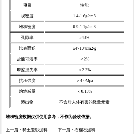
项目
性能
视密度
1.4-1.6g/cm3
堆积密度
0.9-1.1g/cm3
孔隙率
≥43%
比表面积
≥4×104cm2/g
盐酸可溶率
＜2%
摩擦损失率
＜2.2%
抗压强度
＞4.0Mpa
灼烧减量
＜0.15%
溶出物
不含对人体有害的微量元素
堆积密度数据仅供使用参考，不作为验收依据。
上一篇：
稀土瓷砂滤料
下一篇：
石榴石滤料