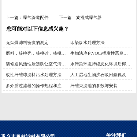
上一篇：
曝气管道配件
下一篇：
旋混式曝气器
您可能对以下信息感兴趣？
无烟煤滤料密度的测定
印染废水处理方法
磨料，核桃壳，核桃砂，核桃粉，核桃粒，喷砂
生物法净化VOCs挥发性恶臭废气
装修通风活性炭选购让空气清新起来
水污染环境持续恶化环境后椰壳活性炭的现状
改性纤维球滤料污水处理方法填料区别
人工湿地生物沸石吸附氨氮及再生研究
多介质过滤器的操作规程和注意事项
纤维束滤池的参数与安装
关注我们
巩义市奥林滤材有限公司