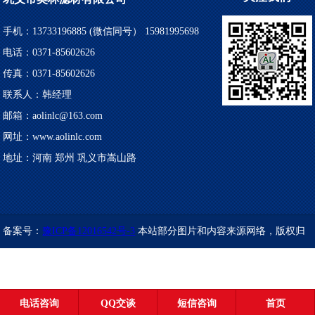
手机：13733196885 (微信同号） 15981995698
电话：0371-85602626
传真：0371-85602626
联系人：韩经理
邮箱：aolinlc@163.com
网址：www.aolinlc.com
地址：河南 郑州 巩义市嵩山路
备案号：
豫ICP备12016542号-3
本站部分图片和内容来源网络，版权归
原创作者或原公司所有，如果您认为我们侵犯了您的版权，请告知，我
们将立即删除！！
电话咨询
QQ交谈
短信咨询
首页