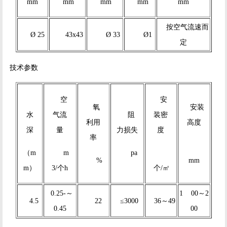
mm
mm
mm
mm
mm
按空气流速而
Ø 25
43x43
Ø 33
Ø1
定
技术参数
空
安
氧
安装
水
气流
阻
装密
利用
高度
深
量
力损失
度
率
（m
m
pa
%
mm
m）
3/个h
个/㎡
0.25-～
1 00～2
4.5
22
≤3000
36～49
0.45
00