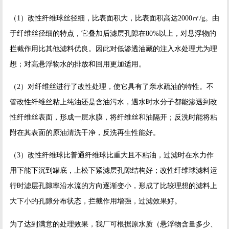
（1）改性纤维球丝径细，比表面积大，比表面积高达2000㎡/g。由
于纤维丝径细的特点，它叠加后滤层孔隙在80%以上，对悬浮物的
拦截作用比其他滤料优良。因此对低渗透油藏的注入水处理尤为理
想；对高悬浮物水的排放和回用更加适用。
（2）对纤维丝进行了改性处理，使它具有了亲水疏油的特性。不
管改性纤维丝粘上纯油还是含油污水，遇水时水分子都能渗透到改
性纤维丝表面，形成一层水膜，将纤维丝和油隔开；反洗时能将粘
附在其表面的原油清洗干净，反洗再生性能好。
（3）改性纤维球比普通纤维球比重大且不粘油，过滤时在水力作
用下能下沉到罐底，上松下紧滤层孔隙结构好；改性纤维球滤料运
行时滤层孔隙率沿水流的方向逐渐变小，形成了比较理想的滤料上
大下小的孔隙分布状态，拦截作用增强，过滤效果好。
为了达到满意的处理效果，我厂可根据原水质（悬浮物含量多少、