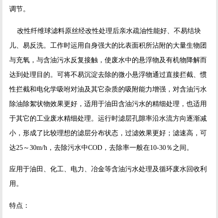
调节。
改性纤维球滤料原丝经改性处理后亲水疏油性能好、不易结块
儿、易反洗。工作时运用自身强大的比表面积所沾附的大量生物团
与充氧，与含油污水反复接触，使废水中的悬浮物及有机物降解而
达到处理目的。可将不易沉淀去除的微小悬浮物通过直接拦截、惯
性拦截和电化学吸咐对油及其它杂质的吸附能力增强，对含油污水
除油除絮状物效果更好，适用于油田含油污水的精细处理，也适用
于其它的工业废水精细处理。运行时滤层孔隙率沿水流方向逐渐减
小，形成了比较理想的滤层分布状态，过滤效果更好；滤速高，可
达25～30m/h，去除污水中COD，去除率一般在10-30％之间。
应用于油田、化工、电力、冶金等含油污水处理及循环废水回收利
用。
特点：