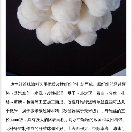
改性纤维球滤料选用优质改性纤维丝扎结而成。原纤维丝经过预
热→蒸汽牵伸→水洗→改性处理→烘干→热定形→卷曲→分丝→扎
结→剪断→包装等工艺加工而成。改性纤维球滤料单丝直径可达几
十微米，属于微米级过滤材料（砂滤器属于毫米级），纤维丝的直
径为um级，具有强大的比表面积，对水中颗粒的截留和吸附增强。
此种纤维制作成的纤维球弹性好、比表面积大、空隙率高、滤速可