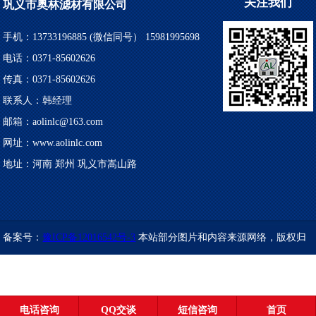
关注我们
巩义市奥林滤材有限公司
手机：13733196885 (微信同号） 15981995698
电话：0371-85602626
传真：0371-85602626
联系人：韩经理
邮箱：aolinlc@163.com
网址：www.aolinlc.com
地址：河南 郑州 巩义市嵩山路
备案号：
豫ICP备12016542号-3
本站部分图片和内容来源网络，版权归
原创作者或原公司所有，如果您认为我们侵犯了您的版权，请告知，我
们将立即删除！！
电话咨询
QQ交谈
短信咨询
首页